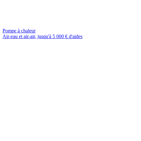
Pompe à chaleur
Air-eau et air-air, jusqu'à 5 000 € d'aides