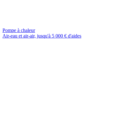
Pompe à chaleur
Air-eau et air-air, jusqu'à 5 000 € d'aides