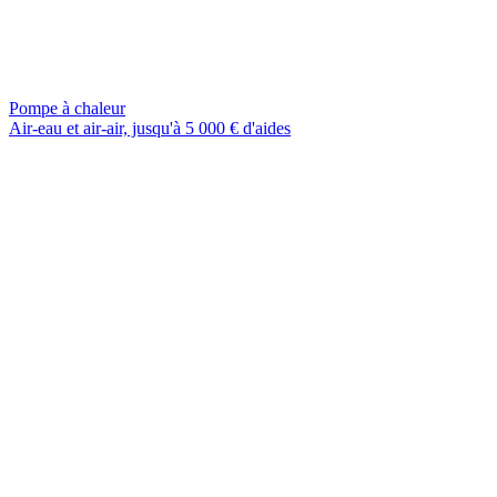
Pompe à chaleur
Air-eau et air-air, jusqu'à 5 000 € d'aides