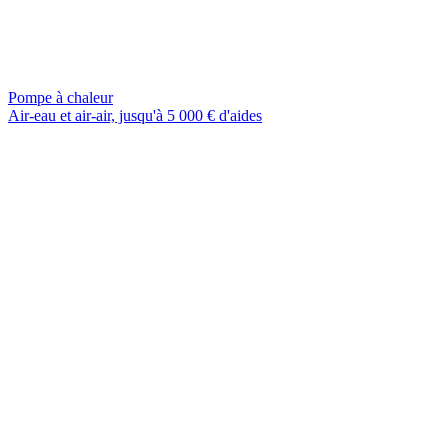
Pompe à chaleur
Air-eau et air-air, jusqu'à 5 000 € d'aides