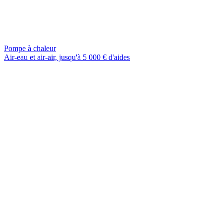
Pompe à chaleur
Air-eau et air-air, jusqu'à 5 000 € d'aides