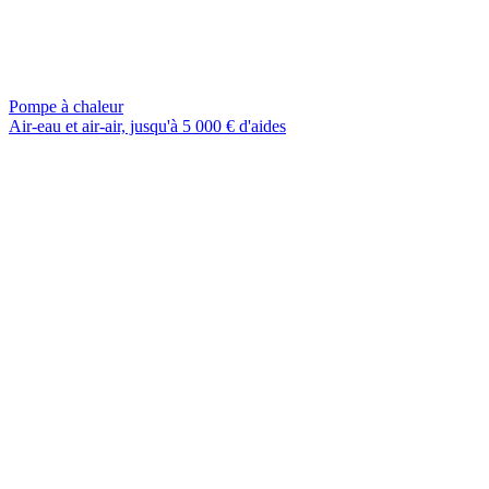
Pompe à chaleur
Air-eau et air-air, jusqu'à 5 000 € d'aides