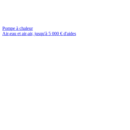
Pompe à chaleur
Air-eau et air-air, jusqu'à 5 000 € d'aides