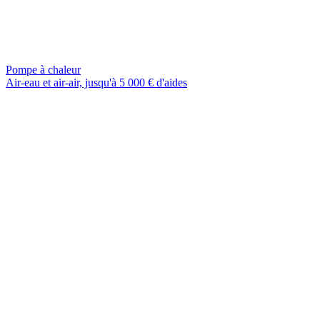
Pompe à chaleur
Air-eau et air-air, jusqu'à 5 000 € d'aides