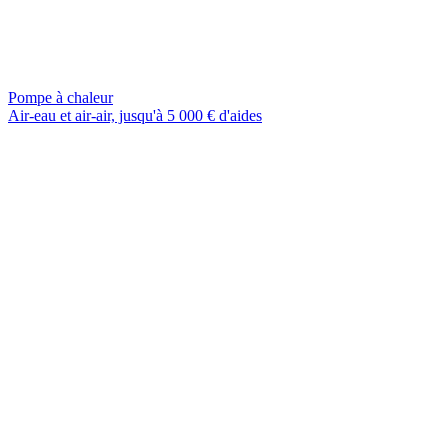
Pompe à chaleur
Air-eau et air-air, jusqu'à 5 000 € d'aides