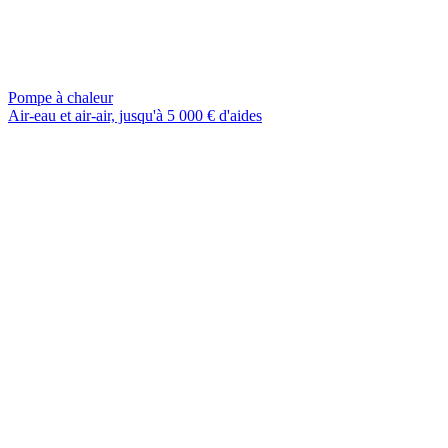
Pompe à chaleur
Air-eau et air-air, jusqu'à 5 000 € d'aides