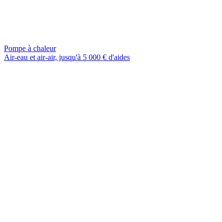
Pompe à chaleur
Air-eau et air-air, jusqu'à 5 000 € d'aides