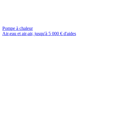
Pompe à chaleur
Air-eau et air-air, jusqu'à 5 000 € d'aides