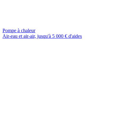
Pompe à chaleur
Air-eau et air-air, jusqu'à 5 000 € d'aides