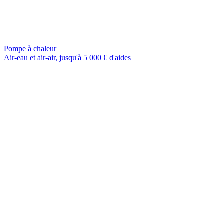
Pompe à chaleur
Air-eau et air-air, jusqu'à 5 000 € d'aides