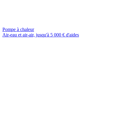
Pompe à chaleur
Air-eau et air-air, jusqu'à 5 000 € d'aides