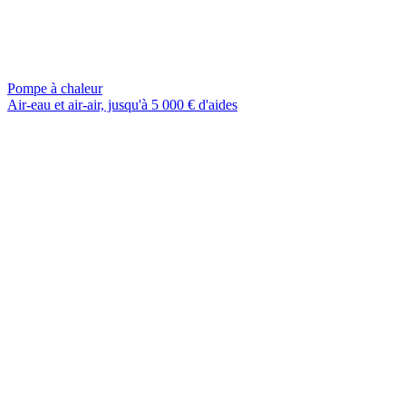
Pompe à chaleur
Air-eau et air-air, jusqu'à 5 000 € d'aides