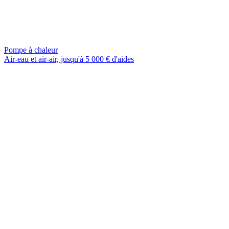
Pompe à chaleur
Air-eau et air-air, jusqu'à 5 000 € d'aides