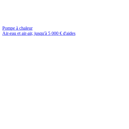
Pompe à chaleur
Air-eau et air-air, jusqu'à 5 000 € d'aides