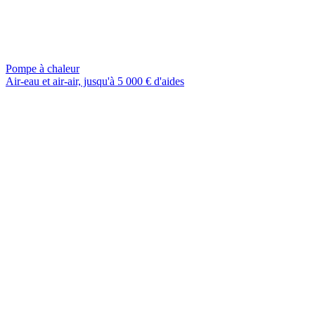
Pompe à chaleur
Air-eau et air-air, jusqu'à 5 000 € d'aides