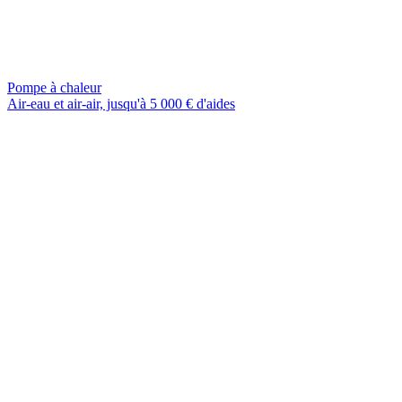
Pompe à chaleur
Air-eau et air-air, jusqu'à 5 000 € d'aides